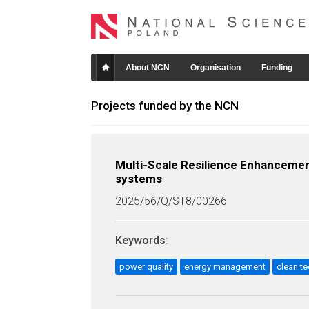
About NCN
Organisation
Funding
Projects funded by the NCN
Multi-Scale Resilience Enhancemen
systems
2025/56/Q/ST8/00266
Keywords
:
power quality
energy management
clean t