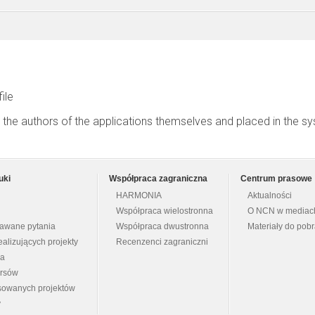
file
 the authors of the applications themselves and placed in the s
uki
Współpraca zagraniczna
Centrum prasowe
HARMONIA
Aktualności
Współpraca wielostronna
O NCN w mediac
dawane pytania
Współpraca dwustronna
Materiały do pob
ealizujących projekty
Recenzenci zagraniczni
na
ursów
nsowanych projektów
y