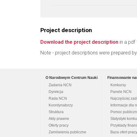
Project description
Download the project description
in a pdf 
Note - project descriptions were prepared by
O Narodowym Centrum Nauki
Finansowanie na
Zadania NCN
Konkursy
Dyrekcja
Panele NCN
Rada NCN
Najczęściej za
Koordynatorzy
Informacje dla r
Struktura
Pomoc publicz
Akty prawne
Statystyki konk
Oferty pracy
Przykłady fina
Zamówienia publiczne
Baza ofert prac