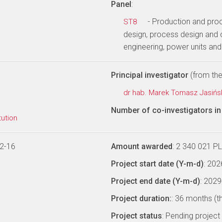
Panel
:
- Production and pro
ST8
design, process design and 
engineering, power units an
Principal investigator
(from the 
dr hab. Marek Tomasz Jasińs
Number of co-investigators in 
tution
2-16
Amount awarded
: 2 340 021 P
Project start date (Y-m-d)
: 20
Project end date (Y-m-d)
: 202
Project duration:
: 36 months (t
Project status
: Pending project