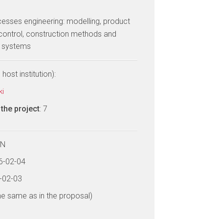
cesses engineering: modelling, product
control, construction methods and
d systems
host institution):
ki
the project
: 7
LN
26-02-04
9-02-03
he same as in the proposal)