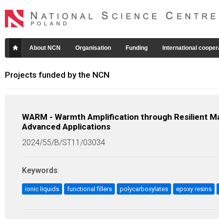
About NCN
Organisation
Funding
International cooper
Projects funded by the NCN
WARM - Warmth Amplification through Resilient Ma
Advanced Applications
2024/55/B/ST11/03034
Keywords
:
ionic liquids
functional fillers
polycarboxylates
epoxy resins