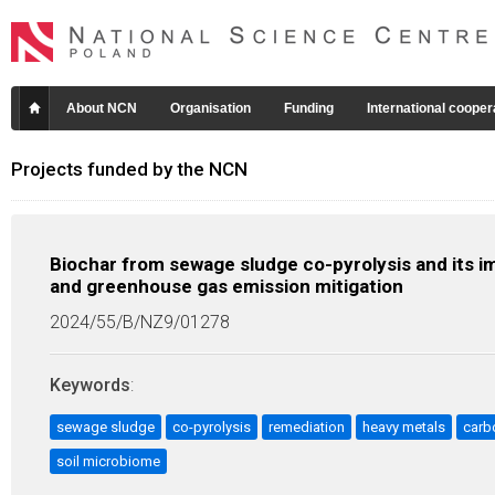
About NCN
Organisation
Funding
International cooper
Projects funded by the NCN
Biochar from sewage sludge co-pyrolysis and its i
and greenhouse gas emission mitigation
2024/55/B/NZ9/01278
Keywords
:
sewage sludge
co-pyrolysis
remediation
heavy metals
carb
soil microbiome