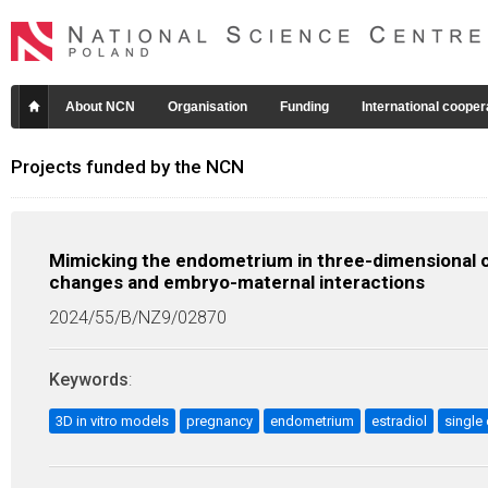
About NCN
Organisation
Funding
International cooper
Projects funded by the NCN
Mimicking the endometrium in three-dimensional c
changes and embryo-maternal interactions
2024/55/B/NZ9/02870
Keywords
:
3D in vitro models
pregnancy
endometrium
estradiol
single