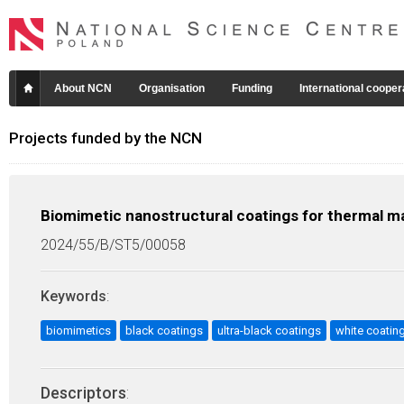
About NCN
Organisation
Funding
International cooper
Projects funded by the NCN
Biomimetic nanostructural coatings for thermal
2024/55/B/ST5/00058
Keywords
:
biomimetics
black coatings
ultra-black coatings
white coatin
Descriptors
: