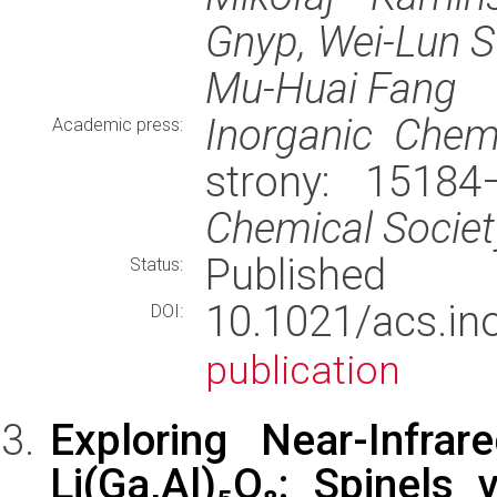
Gnyp, Wei-Lun Su
Mu-Huai Fang
Inorganic Chem
Academic press:
strony: 1518
Chemical Societ
Published
Status:
10.1021/acs.i
DOI:
publication
Exploring Near-Infra
Li(Ga,Al)₅O₈: Spinels