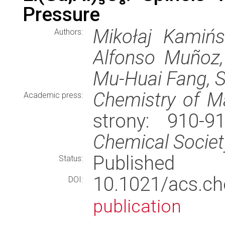
Pressure
Mikołaj Kamińsk
Authors:
Alfonso Muñoz,
Mu-Huai Fang, S
Chemistry of Ma
Academic press:
strony: 910-
Chemical Societ
Published
Status:
10.1021/acs.c
DOI:
publication