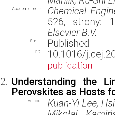
Mahlik, Ru-Shi L
Chemical Engin
Academic press:
526, strony: 
Elsevier B.V.
Published
Status:
10.1016/j.ce
DOI:
publication
Understanding the Li
Perovskites as Hosts f
Kuan-Yi Lee, Hs
Authors:
Mikołaj Kamiń