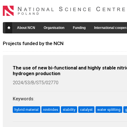
About NCN
Organisation
Funding
International cooper
Projects funded by the NCN
The use of new bi-functional and highly stable nitr
hydrogen production
2024/53/B/ST5/02770
Keywords
:
hybrid material
ninitrides
stability
catalyst
water splitting
g