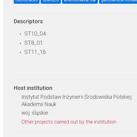
microcracks
SEM-EDS
environmental risk
geochemical model
Descriptors
:
ST10_04:
ST8_01:
ST11_16:
Host institution
:
Instytut Podstaw Inżynierii Środowiska Polskiej
Akademii Nauk
woj. śląskie
Other projects carried out by the institution