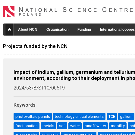
About NCN
Organisation
Funding
International cooper
Projects funded by the NCN
Impact of indium, gallium, germanium and tellurium
environment, according to their deployment in pho
2024/53/B/ST10/00619
Keywords
:
photovoltaic panels
technology critical elements
TCE
gallium
fractionation
metals
soil
water
runoff water
mobility
soi