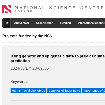
About NCN
Organisation
Funding
International cooper
Projects funded by the NCN
Using genetic and epigenetic data to predict human
prediction.
2024/53/B/NZ8/02535
Keywords
:
Human facial phenotype
genetics of facial traits
importance of D