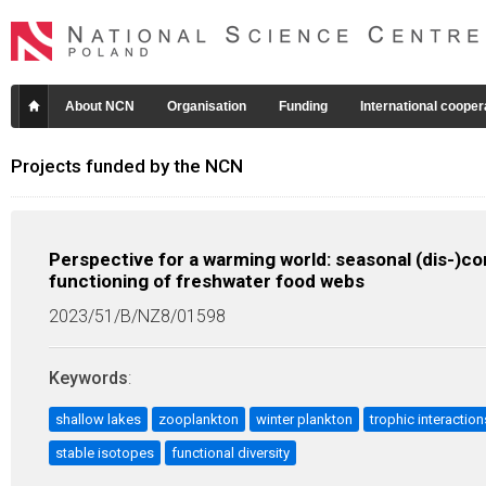
About NCN
Organisation
Funding
International cooper
Projects funded by the NCN
Perspective for a warming world: seasonal (dis-)con
functioning of freshwater food webs
2023/51/B/NZ8/01598
Keywords
:
shallow lakes
zooplankton
winter plankton
trophic interaction
stable isotopes
functional diversity