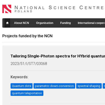
About NCN
Organisation
Funding
International cooper
Projects funded by the NCN
Tailoring SIngle-Photon spectra for HYbrid quant
2023/51/I/ST7/03068
Keywords
:
Quantum dots
parametric down-conversion
spectral shaping
quantum teleportation