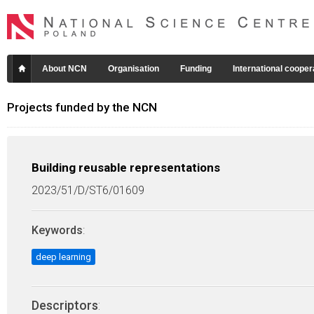
About NCN
Organisation
Funding
International cooper
Projects funded by the NCN
Building reusable representations
2023/51/D/ST6/01609
Keywords
:
deep learning
Descriptors
: