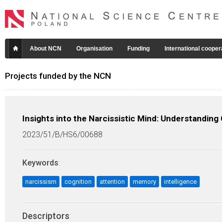
About NCN
Organisation
Funding
International cooper
Projects funded by the NCN
Insights into the Narcissistic Mind: Understanding
2023/51/B/HS6/00688
Keywords
:
narcissism
cognition
attention
memory
intelligence
Descriptors
: