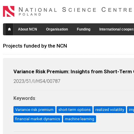
About NCN
Organisation
Funding
International cooper
Projects funded by the NCN
Variance Risk Premium: Insights from Short-Term O
2023/51/I/HS4/00787
Keywords
:
Variance risk premium
short-term options
realized volatility
imp
financial market dynamics
machine learning