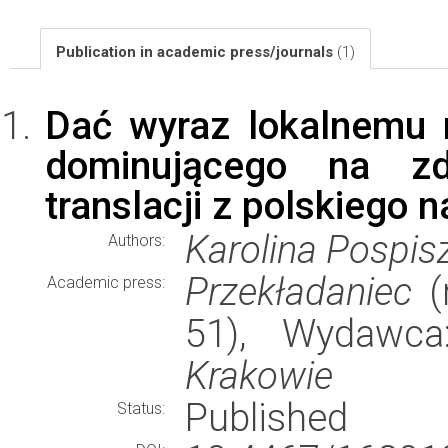
Publication in academic press/journals
(1)
Dać wyraz lokalnemu 
dominującego na zd
translacji z polskiego n
Karolina Pospis
Authors:
Przekładaniec
(r
Academic press:
51), Wydawc
Krakowie
Published
Status: