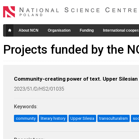
About NCN
Organisation
Funding
International cooper
Projects funded by the 
Community-creating power of text. Upper Silesian 
2023/51/D/HS2/01035
Keywords
:
community
literary history
Upper Silesia
transculturalism
soc