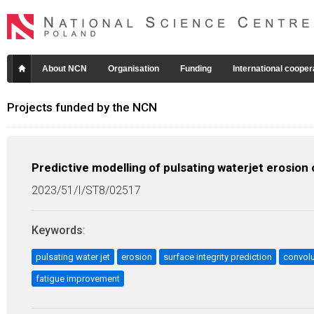
About NCN
Organisation
Funding
International cooper
Projects funded by the NCN
Predictive modelling of pulsating waterjet erosion
2023/51/I/ST8/02517
Keywords
:
pulsating water jet
erosion
surface integrity prediction
convolu
fatigue improvement