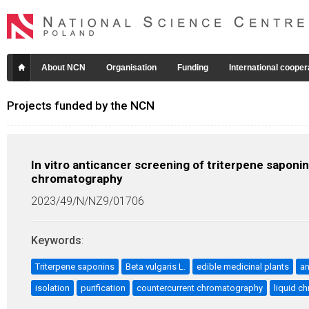
About NCN
Organisation
Funding
International cooper
Projects funded by the NCN
In vitro anticancer screening of triterpene saponi
chromatography
2023/49/N/NZ9/01706
Keywords
:
Triterpene saponins
Beta vulgaris L.
edible medicinal plants
an
isolation
purification
countercurrent chromatography
liquid c