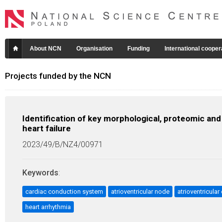
About NCN
Organisation
Funding
International cooper
Projects funded by the NCN
Identification of key morphological, proteomic an
heart failure
2023/49/B/NZ4/00971
Keywords
:
cardiac conduction system
atrioventricular node
atrioventricular
heart arrhythmia