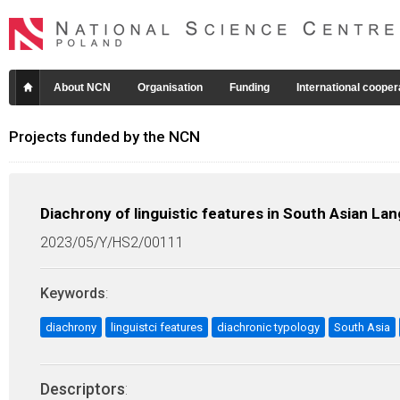
About NCN
Organisation
Funding
International cooper
Projects funded by the NCN
Diachrony of linguistic features in South Asian La
2023/05/Y/HS2/00111
Keywords
:
diachrony
linguistci features
diachronic typology
South Asia
Descriptors
: