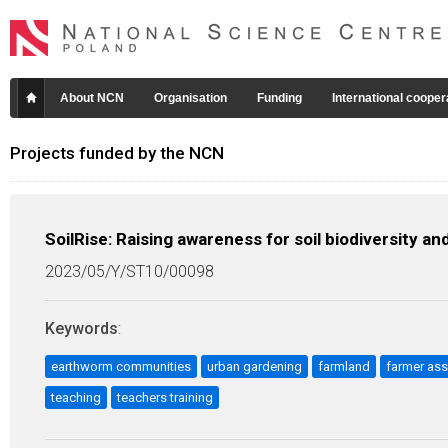
About NCN
Organisation
Funding
International cooper
Projects funded by the NCN
SoilRise: Raising awareness for soil biodiversity 
2023/05/Y/ST10/00098
Keywords
:
earthworm communities
urban gardening
farmland
farmer ass
teaching
teachers training