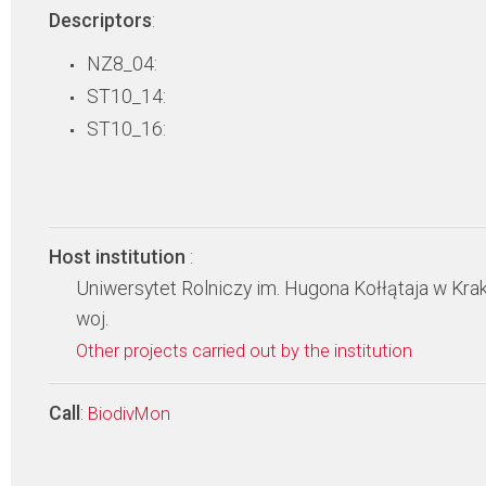
Descriptors
:
NZ8_04:
ST10_14:
ST10_16:
Host institution
:
Uniwersytet Rolniczy im. Hugona Kołłątaja w Kra
woj.
Other projects carried out by the institution
Call
:
BiodivMon