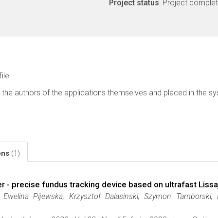
Project status
: Project comple
file
 the authors of the applications themselves and placed in the s
ions
(1)
r - precise fundus tracking device based on ultrafast Liss
; Ewelina Pijewska; Krzysztof Dalasinski; Szymon Tamborski; 