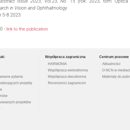
Abstract Issue 2023, Vol.23, No. 15
(rok: 2023, tom: Optica 
earch in Vision and Ophthalmology
r 5-8 2023
0 -
link to the publication
uki
Współpraca zagraniczna
Centrum prasowe
HARMONIA
Aktualności
Współpraca wielostronna
O NCN w mediac
dawane pytania
Współpraca dwustronna
Materiały do pob
ealizujących projekty
Recenzenci zagraniczni
na
ursów
nsowanych projektów
y