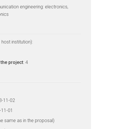
ication engineering: electronics,
nics
host institution):
the project
: 4
23-11-02
5-11-01
he same as in the proposal)