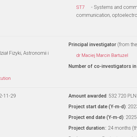
- Systems and commun
ST7
communication, optoelectro
Principal investigator
(from the 
ał Fizyki, Astronomii i
dr Maciej Marcin Bartuzel
Number of co-investigators in 
tution
2-11-29
Amount awarded
: 532 720 PLN
Project start date (Y-m-d)
: 20
Project end date (Y-m-d)
: 202
Project duration:
: 24 months (t