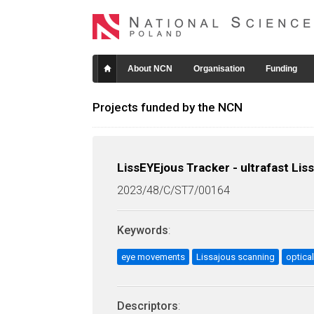
About NCN
Organisation
Funding
Projects funded by the NCN
LissEYEjous Tracker - ultrafast Lis
2023/48/C/ST7/00164
Keywords
:
eye movements
Lissajous scanning
optica
Descriptors
: