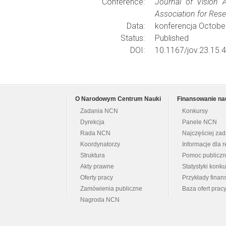
Conference:
Journal of Vision 
Association for Res
Data:
konferencja Octobe
Status:
Published
DOI:
10.1167/jov.23.15.4
O Narodowym Centrum Nauki
Finansowanie na
Zadania NCN
Konkursy
Dyrekcja
Panele NCN
Rada NCN
Najczęściej za
Koordynatorzy
Informacje dla r
Struktura
Pomoc publicz
Akty prawne
Statystyki konk
Oferty pracy
Przykłady fina
Zamówienia publiczne
Baza ofert prac
Nagroda NCN