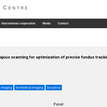
International cooperation
Media
Contact
sajous scanning for optimization of precise fundus track
l imaging
biomedical imaging
biooptics
Panel
: