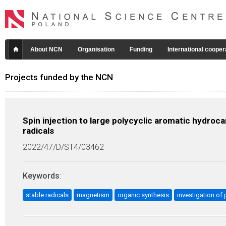
About NCN
Organisation
Funding
International cooper
Projects funded by the NCN
Spin injection to large polycyclic aromatic hydrocar
radicals
2022/47/D/ST4/03462
Keywords
:
stable radicals
magnetism
organic synthesis
investigation of 