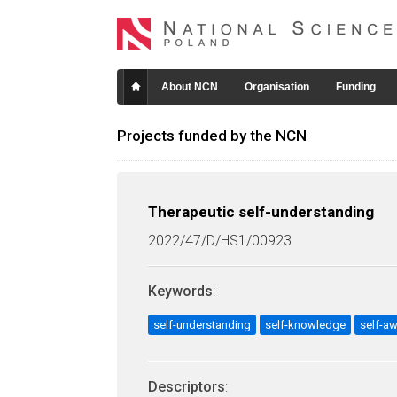
About NCN
Organisation
Funding
Projects funded by the NCN
Therapeutic self-understanding
2022/47/D/HS1/00923
Keywords
:
self-understanding
self-knowledge
self-a
Descriptors
: