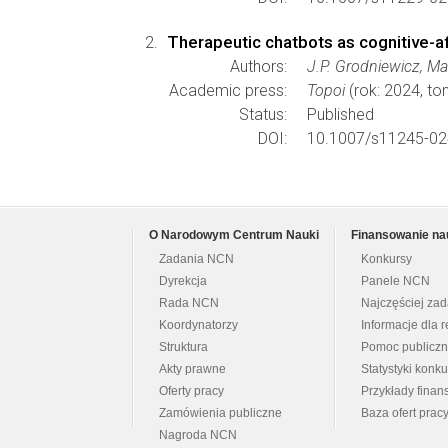
Therapeutic chatbots as cognitive-af
Authors:
J.P. Grodniewicz, M
Academic press:
Topoi
(rok: 2024, t
Status:
Published
DOI:
10.1007/s11245-02
O Narodowym Centrum Nauki
Finansowanie na
Zadania NCN
Konkursy
Dyrekcja
Panele NCN
Rada NCN
Najczęściej za
Koordynatorzy
Informacje dla r
Struktura
Pomoc publicz
Akty prawne
Statystyki konk
Oferty pracy
Przykłady fina
Zamówienia publiczne
Baza ofert prac
Nagroda NCN