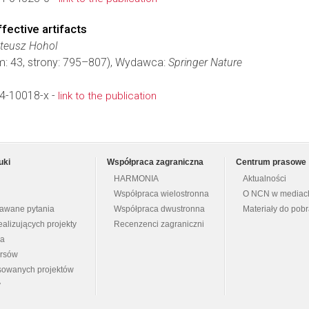
fective artifacts
ateusz Hohol
om: 43, strony: 795–807), Wydawca:
Springer Nature
4-10018-x -
link to the publication
uki
Współpraca zagraniczna
Centrum prasowe
HARMONIA
Aktualności
Współpraca wielostronna
O NCN w mediac
dawane pytania
Współpraca dwustronna
Materiały do pob
ealizujących projekty
Recenzenci zagraniczni
na
ursów
nsowanych projektów
y