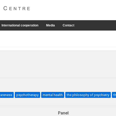
International cooperation
Media
Contact
wareness
psychotherapy
mental health
the philosophy of psychiatry
t
Panel
: