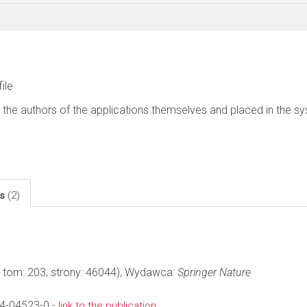
file
 the authors of the applications themselves and placed in the s
ls
(2)
, tom: 203, strony: 46044), Wydawca:
Springer Nature
4-04523-0 -
link to the publication