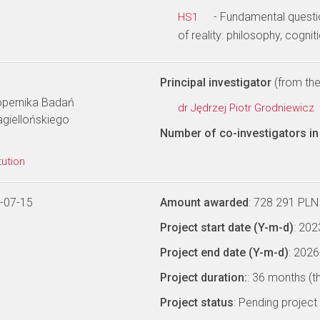
- Fundamental questi
HS1
of reality: philosophy, cognit
Principal investigator
(from the 
Kopernika Badań
dr Jędrzej Piotr Grodniewicz
agiellońskiego
Number of co-investigators in 
tution
-07-15
Amount awarded
: 728 291 PLN
Project start date (Y-m-d)
: 20
Project end date (Y-m-d)
: 202
Project duration:
: 36 months (t
Project status
: Pending project