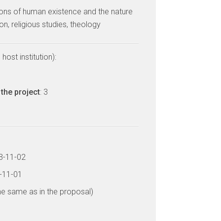
ons of human existence and the nature
ion, religious studies, theology
host institution):
the project
: 3
23-11-02
6-11-01
he same as in the proposal)