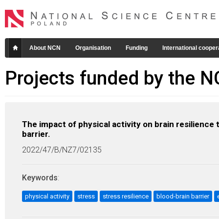
About NCN
Organisation
Funding
International cooper
Projects funded by the 
The impact of physical activity on brain resilience
barrier.
2022/47/B/NZ7/02135
Keywords
:
physical activity
stress
stress resilience
blood-brain barrier