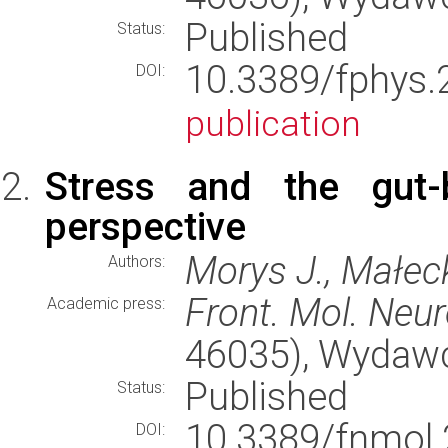
Published
Status:
10.3389/fphy
DOI:
publication
Stress and the gut-b
perspective
Morys J., Małec
Authors:
Front. Mol. Neur
Academic press:
46035), Wydaw
Published
Status:
10.3389/fnmo
DOI: