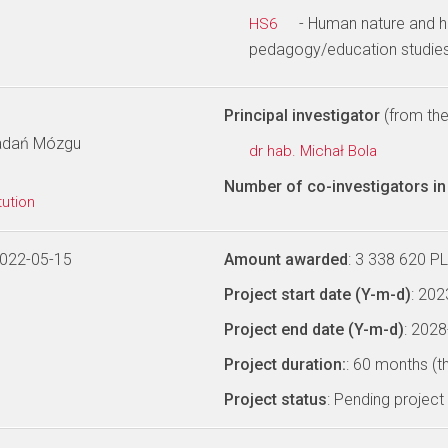
- Human nature and h
HS6
pedagogy/education studies
Principal investigator
(from the 
Badań Mózgu
dr hab. Michał Bola
Number of co-investigators in 
tution
2022-05-15
Amount awarded
: 3 338 620 P
Project start date (Y-m-d)
: 20
Project end date (Y-m-d)
: 202
Project duration:
: 60 months (t
Project status
: Pending project