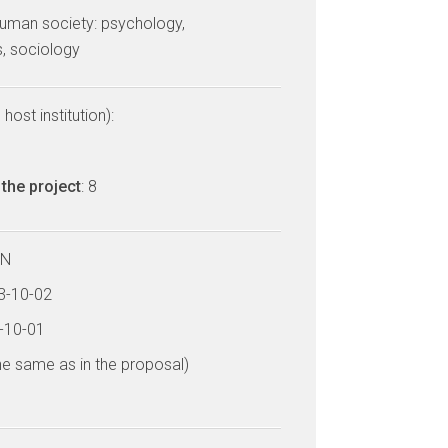
uman society: psychology,
, sociology
host institution):
the project
: 8
LN
23-10-02
8-10-01
he same as in the proposal)