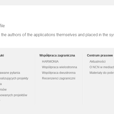
file
 the authors of the applications themselves and placed in the s
uki
Współpraca zagraniczna
Centrum prasowe
HARMONIA
Aktualności
Współpraca wielostronna
O NCN w mediac
dawane pytania
Współpraca dwustronna
Materiały do pob
ealizujących projekty
Recenzenci zagraniczni
na
ursów
nsowanych projektów
y