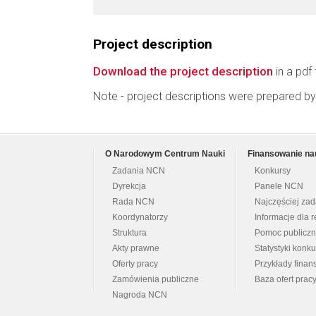
Project description
Download the project description
in a pdf 
Note - project descriptions were prepared by
O Narodowym Centrum Nauki
Finansowanie na
Zadania NCN
Konkursy
Dyrekcja
Panele NCN
Rada NCN
Najczęściej za
Koordynatorzy
Informacje dla r
Struktura
Pomoc publicz
Akty prawne
Statystyki konk
Oferty pracy
Przykłady fina
Zamówienia publiczne
Baza ofert prac
Nagroda NCN