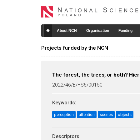
About NCN
Organisation
Funding
Projects funded by the NCN
The forest, the trees, or both? Hie
2022/46/E/HS6/00150
Keywords
:
perception
attention
scenes
objects
Descriptors
: