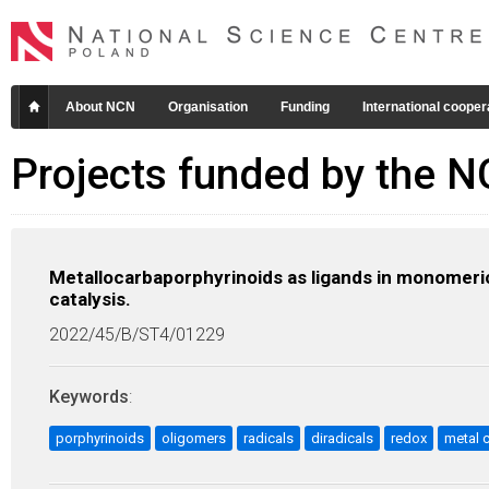
About NCN
Organisation
Funding
International cooper
Projects funded by the 
Metallocarbaporphyrinoids as ligands in monomeric
catalysis.
2022/45/B/ST4/01229
Keywords
:
porphyrinoids
oligomers
radicals
diradicals
redox
metal 