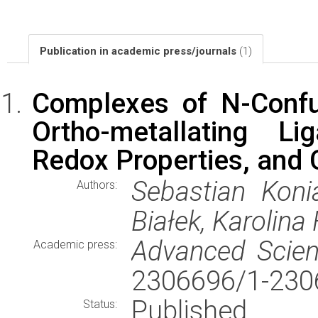
Publication in academic press/journals
(1)
Complexes of N-Confu
Ortho-metallating Li
Redox Properties, and C
Sebastian Koni
Authors:
Białek, Karolina
Advanced Scie
Academic press:
2306696/1-230
Published
Status: