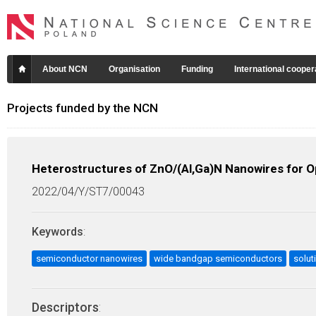
About NCN
Organisation
Funding
International cooper
Projects funded by the NCN
Heterostructures of ZnO/(Al,Ga)N Nanowires for O
2022/04/Y/ST7/00043
Keywords
:
semiconductor nanowires
wide bandgap semiconductors
solut
Descriptors
: