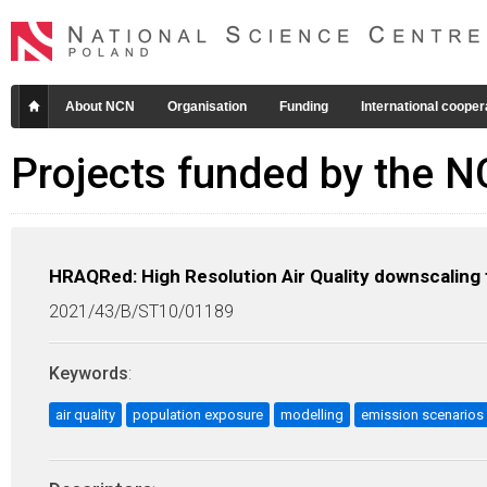
About NCN
Organisation
Funding
International cooper
Projects funded by the 
HRAQRed: High Resolution Air Quality downscaling f
2021/43/B/ST10/01189
Keywords
:
air quality
population exposure
modelling
emission scenarios