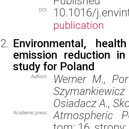
Published
10.1016/j.env
DOI:
publication
Environmental, healt
emission reduction in
study for Poland
Werner M., Por
Authors:
Szymankiewicz
Osiadacz A., Sko
Atmospheric Po
Academic press:
tom: 16, strony