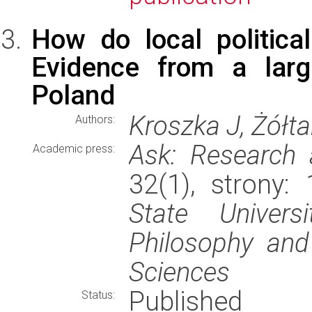
How do local politica
Evidence from a larg
Poland
Kroszka J, Żółta
Authors:
Ask: Research
Academic press:
32(1), strony
State Univers
Philosophy and
Sciences
Published
Status: