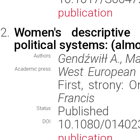
publication
Women's descriptive r
political systems: (alm
Gendźwiłł A., Ma
Authors:
West European P
Academic press:
First, strony: 
Francis
Published
Status:
10.1080/01402
DOI:
publication