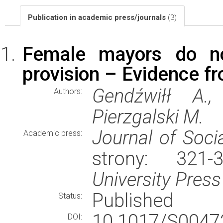
Publication in academic press/journals
(3)
Female mayors do not
provision – Evidence fr
Gendźwiłł A.
Authors:
Pierzgalski M.
Journal of Socia
Academic press:
strony: 321
University Press
Published
Status:
10.1017/S004
DOI: