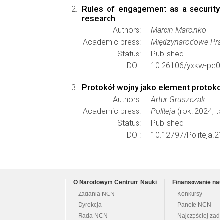
Rules of engagement as a security 
research
Authors:
Marcin Marcinko
Academic press:
Międzynarodowe Pr
Status:
Published
DOI:
10.26106/yxkw-pe0
Protokół wojny jako element protokol
Authors:
Artur Gruszczak
Academic press:
Politeja
(rok: 2024, 
Status:
Published
DOI:
10.12797/Politeja.2
O Narodowym Centrum Nauki
Finansowanie na
Zadania NCN
Konkursy
Dyrekcja
Panele NCN
Rada NCN
Najczęściej za