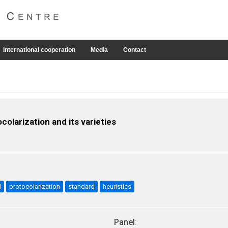
International cooperation
Media
Contact
colarization and its varieties
l
protocolarization
standard
heuristics
Panel
: