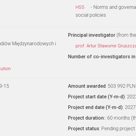
- Norms and governanc
HS5
social policies
Principal investigator
(from the 
Studiów Międzynarodowych i
prof. Artur Sławomir Gruszc
Number of co-investigators in 
tution
9-15
Amount awarded
: 503 992 PLN
Project start date (Y-m-d)
: 20
Project end date (Y-m-d)
: 202
Project duration:
: 60 months (t
Project status
: Pending project