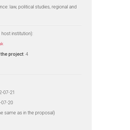
e: law, political studies, regional and
host institution):
zak
the project
: 4
22-07-21
7-07-20
he same as in the proposal)