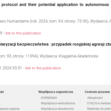
protocol and their potential application to autonomous 
awo Humanitarne
(rok: 2024, tom: XV, strony: 73-95), Wydawca:
9 -
link to the publication
aryzacji bezpieczeństwa : przypadek rosyjskiej agresji zbr
tom: 93, strony: 11994), Wydawca:
Księgarnia Akademicka
1.2024.93.01 -
link to the publication
uki
Współpraca zagraniczna
Centrum prasowe
HARMONIA
Aktualności
Współpraca wielostronna
O NCN w mediac
dawane pytania
Współpraca dwustronna
Materiały do pob