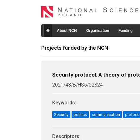
About NCN
Organisation
Funding
Projects funded by the NCN
Security protocol: A theory of proto
2021/43/B/HS5/02324
Keywords
:
Security
politics
communication
protoco
Descriptors
: