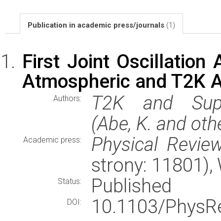
Publication in academic press/journals
(1)
First Joint Oscillatio
Atmospheric and T2K A
T2K and Super
Authors:
(Abe, K. and oth
Physical Review
Academic press:
strony: 11801)
Published
Status:
10.1103/PhysR
DOI: