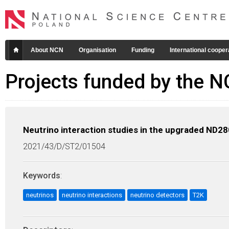
About NCN
Organisation
Funding
International cooper
Projects funded by the 
Neutrino interaction studies in the upgraded ND2
2021/43/D/ST2/01504
Keywords
:
neutrinos
neutrino interactions
neutrino detectors
T2K