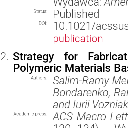
Wydawca:
Amer
Published
Status:
10.1021/acssu
DOI:
publication
Strategy for Fabrica
Polymeric Materials Ba
Salim-Ramy Mero
Authors:
Bondarenko, Ram
and Iurii Voznia
ACS Macro Lett
Academic press: