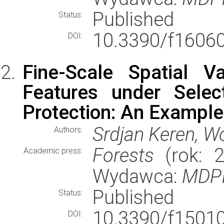
Published
Status:
10.3390/f1606
DOI:
Fine-Scale Spatial Va
Features under Selec
Protection: An Example
Srdjan Keren, Wo
Authors:
Forests
(rok: 2
Academic press:
Wydawca:
MDP
Published
Status:
10.3390/f1501
DOI: