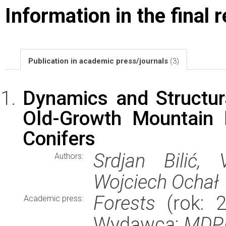
Information in the final 
Publication in academic press/journals
(3)
Dynamics and Structur
Old-Growth Mountain F
Conifers
Srdjan Bilić, 
Authors:
Wojciech Ochał
Forests
(rok: 2
Academic press:
Wydawca:
MDP