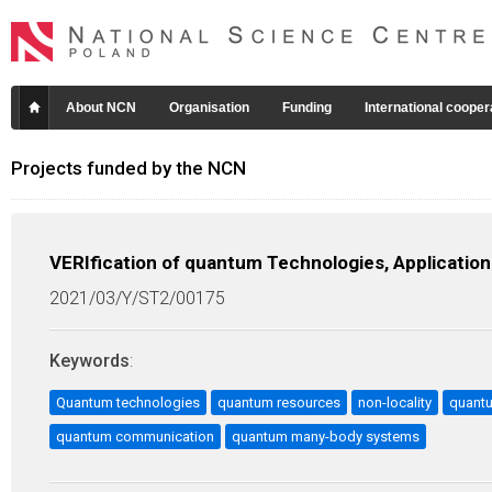
About NCN
Organisation
Funding
International cooper
Projects funded by the NCN
VERIfication of quantum Technologies, Applicatio
2021/03/Y/ST2/00175
Keywords
:
Quantum technologies
quantum resources
non-locality
quant
quantum communication
quantum many-body systems