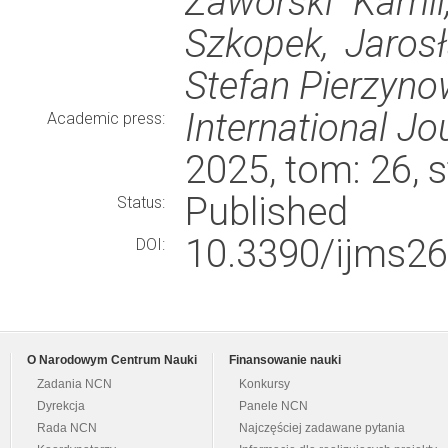
Zaworski Kamil
Szkopek, Jarosł
Stefan Pierzyno
International Jo
Academic press:
2025, tom: 26, 
Published
Status:
10.3390/ijms2
DOI:
O Narodowym Centrum Nauki
Finansowanie nauki
Zadania NCN
Konkursy
Dyrekcja
Panele NCN
Rada NCN
Najczęściej zadawane pytania