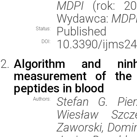
MDPI
(rok: 202
Wydawca:
MDP
Published
Status:
10.3390/ijms2
DOI:
Algorithm and nin
measurement of the 
peptides in blood
Stefan G. Pier
Authors:
Wiesław Szcze
Zaworski, Domin