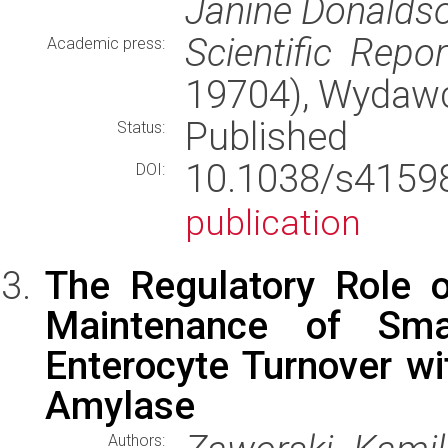
Janine Donaldso
Scientific Repor
Academic press:
19704), Wydaw
Published
Status:
10.1038/s415
DOI:
publication
The Regulatory Role 
Maintenance of Smal
Enterocyte Turnover wi
Amylase
Authors: