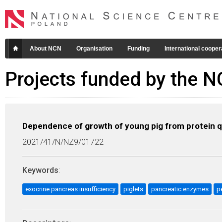
About NCN
Organisation
Funding
International cooper
Projects funded by the 
Dependence of growth of young pig from protein qua
2021/41/N/NZ9/01722
Keywords
:
exocrine pancreas insufficiency
piglets
pancreatic enzymes
p