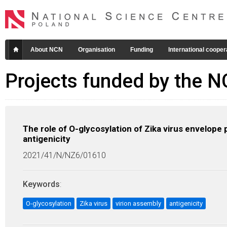
About NCN
Organisation
Funding
International cooper
Projects funded by the 
The role of O-glycosylation of Zika virus envelope p
antigenicity
2021/41/N/NZ6/01610
Keywords
:
O-glycosylation
Zika virus
virion assembly
antigenicity