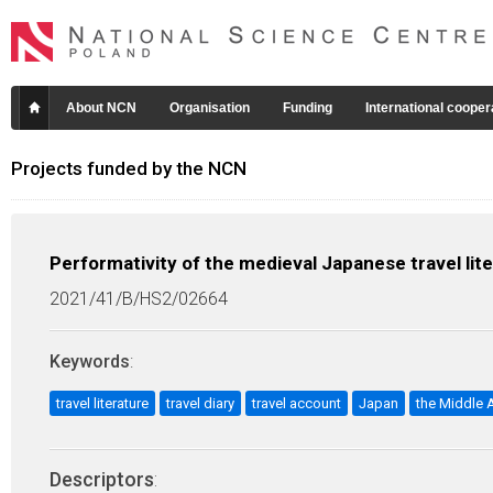
About NCN
Organisation
Funding
International cooper
Projects funded by the NCN
Performativity of the medieval Japanese travel lit
2021/41/B/HS2/02664
Keywords
:
travel literature
travel diary
travel account
Japan
the Middle 
Descriptors
: