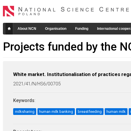
About NCN
Organisation
Funding
International cooper
Projects funded by the 
White market. Institutionalisation of practices r
2021/41/N/HS6/00705
Keywords
:
milksharing
human milk banking
breastfeeding
human milk