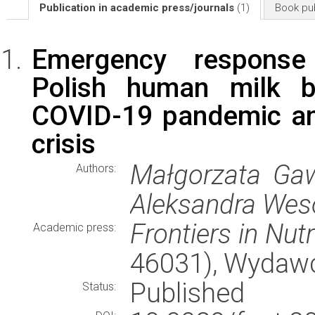
Publication in academic press/journals
(1)
Book pub
Emergency respons
Polish human milk b
COVID-19 pandemic an
crisis
Małgorzata Gawr
Authors:
Aleksandra We
Frontiers in Nutr
Academic press:
46031), Wydaw
Published
Status: