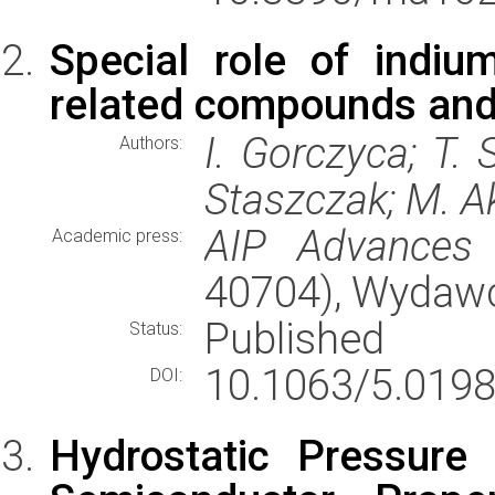
Special role of indium
related compounds and
I. Gorczyca; T. S
Authors:
Staszczak; M. A
AIP Advances
(
Academic press:
40704), Wydaw
Published
Status:
10.1063/5.0198
DOI:
Hydrostatic Pressure