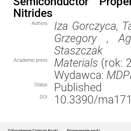
Semiconductor Prope
Nitrides
Iza Gorczyca, Ta
Authors:
Grzegory , A
Staszczak
Materials
(rok: 
Academic press:
Wydawca:
MDP
Published
Status:
10.3390/ma171
DOI:
O Narodowym Centrum Nauki
Finansowanie nauki