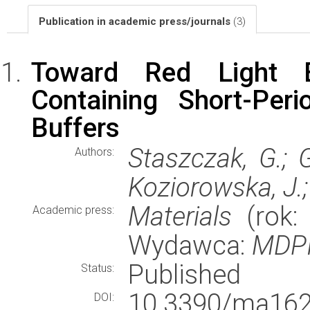
Publication in academic press/journals
(3)
Toward Red Light 
Containing Short-Per
Buffers
Staszczak, G.; G
Authors:
Koziorowska, J.;
Materials
(rok: 
Academic press:
Wydawca:
MDP
Published
Status:
10.3390/ma162
DOI: