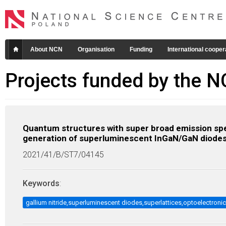
About NCN
Organisation
Funding
International cooper
Projects funded by the 
Quantum structures with super broad emission spe
generation of superluminescent InGaN/GaN diode
2021/41/B/ST7/04145
Keywords
:
gallium nitride,superluminescent diodes,superlattices,optoelectroni