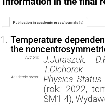
Information in the final 
Publication in academic press/journals
(5)
Temperature dependence 
the noncentrosymmetri
J.Juraszek, D.
Authors:
T.Cichorek
Physica Status 
Academic press:
(rok: 2022, to
SM1-4), Wydaw