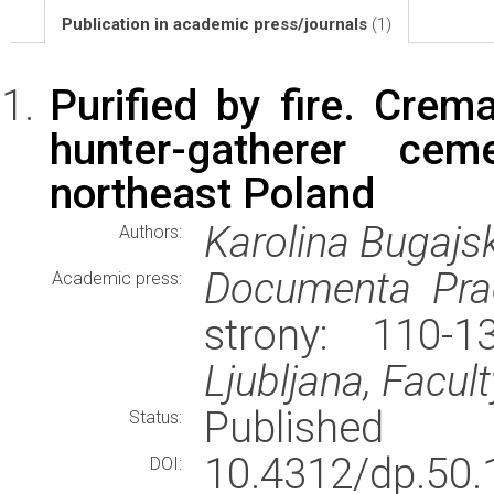
Publication in academic press/journals
(1)
Purified by fire. Crem
hunter-gatherer ce
northeast Poland
Karolina Bugajs
Authors:
Documenta Prae
Academic press:
strony: 110-
Ljubljana, Facult
Published
Status:
10.4312/dp.50.
DOI: