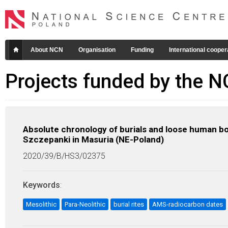
About NCN
Organisation
Funding
International cooper
Projects funded by the 
Absolute chronology of burials and loose human b
Szczepanki in Masuria (NE-Poland)
2020/39/B/HS3/02375
Keywords
:
Mesolithic
Para-Neolithic
burial rites
AMS-radiocarbon dates