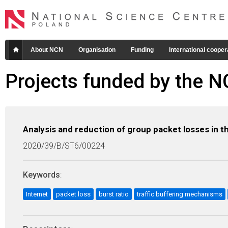
About NCN
Organisation
Funding
International cooper
Projects funded by the 
Analysis and reduction of group packet losses in t
2020/39/B/ST6/00224
Keywords
:
Internet
packet loss
burst ratio
traffic buffering mechanisms