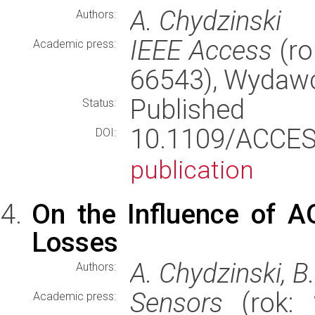
A. Chydzinski
Authors:
IEEE Access
(ro
Academic press:
66543), Wydaw
Published
Status:
10.1109/ACCE
DOI:
publication
On the Influence of A
Losses
A. Chydzinski, 
Authors:
Sensors
(rok: 
Academic press: