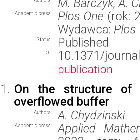
M. Barczyk, A. C
Authors:
Plos One
(rok: 
Academic press:
Wydawca:
Plos
Published
Status:
10.1371/journ
DOI:
publication
On the structure of
overflowed buffer
A. Chydzinski
Authors:
Applied Mathe
Academic press: