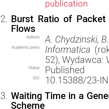
publication
Burst Ratio of Packet
Flows
A. Chydzinski, 
Authors:
Informatica
(rok
Academic press:
52), Wydawca:
Published
Status:
10.15388/23-I
DOI:
Waiting Time in a Gen
Scheme