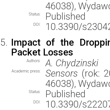
46038), Wydaw
Published
Status:
10.3390/s2304
DOI:
Impact of the Droppi
Packet Losses
A. Chydzinski
Authors:
Sensors
(rok: 2
Academic press:
46038), Wydaw
Published
Status:
10.3390/s2220
DOI: