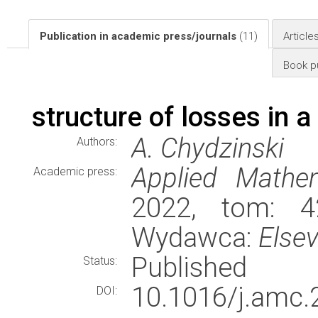
Publication in academic press/journals
(11)
Article
Book pu
structure of losses in a
A. Chydzinski
Authors:
Applied Mathe
Academic press:
2022, tom: 42
Wydawca:
Elsev
Published
Status:
10.1016/j.am
DOI: