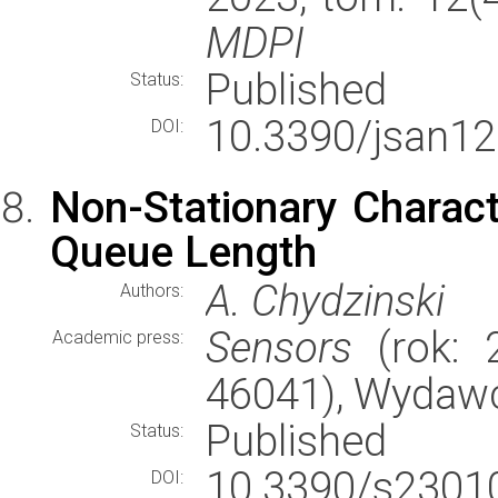
MDPI
Published
Status:
10.3390/jsan1
DOI:
Non-Stationary Charac
Queue Length
A. Chydzinski
Authors:
Sensors
(rok: 2
Academic press:
46041), Wydaw
Published
Status:
10.3390/s2301
DOI: