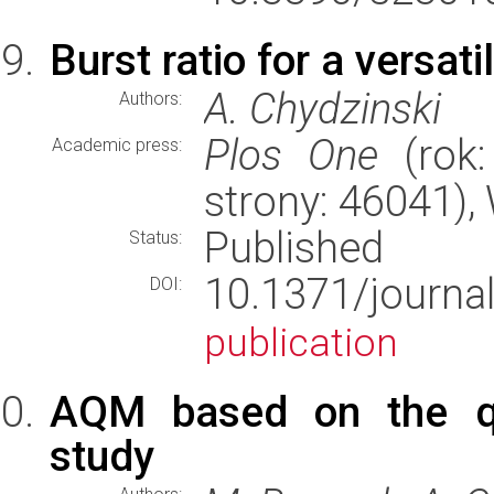
Burst ratio for a versati
A. Chydzinski
Authors:
Plos One
(rok:
Academic press:
strony: 46041)
Published
Status:
10.1371/journ
DOI:
publication
AQM based on the qu
study