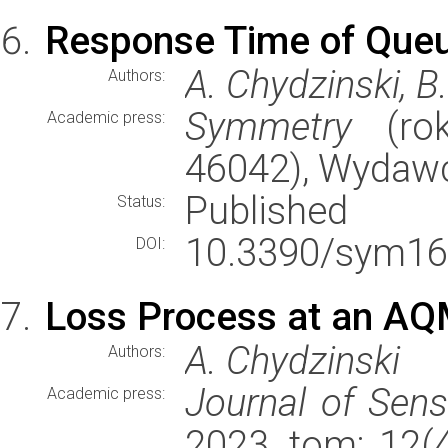
Response Time of Que
A. Chydzinski, 
Authors:
Symmetry
(rok
Academic press:
46042), Wydaw
Published
Status:
10.3390/sym16
DOI:
Loss Process at an AQ
A. Chydzinski
Authors:
Journal of Sen
Academic press:
2023, tom: 12(4