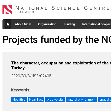
About NCN
Organisation
Funding
International cooper
Projects funded by the 
The character, occupation and exploitation of the 
Turkey.
2020/39/B/HS3/02405
Keywords
:
Neolithic
Near East
biodiversity
natural environment
spatial 