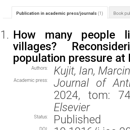
Publication in academic press/journals
(1)
Book pub
How many people liv
villages? Reconsid
population pressure at 
Kujit, Ian, Marci
Authors:
Journal of Ant
Academic press:
2024, tom: 74
Elsevier
Published
Status:
DOI: