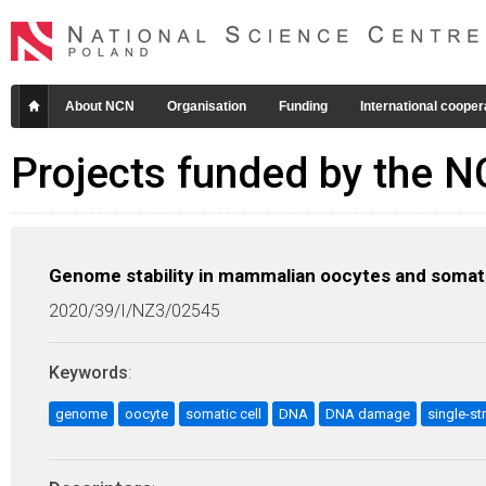
About NCN
Organisation
Funding
International cooper
Projects funded by the 
Genome stability in mammalian oocytes and somati
2020/39/I/NZ3/02545
Keywords
:
genome
oocyte
somatic cell
DNA
DNA damage
single-s