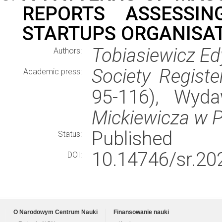
REPORTS ASSESSIN
STARTUPS ORGANISAT
Tobiasiewicz Ed
Authors:
Society Registe
Academic press:
95-116), Wyd
Mickiewicza w 
Published
Status:
10.14746/sr.202
DOI:
O Narodowym Centrum Nauki
Finansowanie nauki