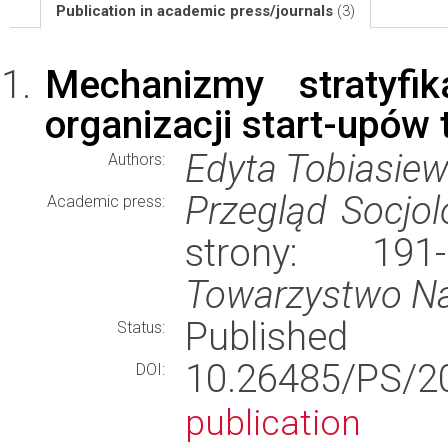
Publication in academic press/journals
(3)
Mechanizmy stratyfik
organizacji start-upów
Edyta Tobiasiew
Authors:
Przegląd Socjol
Academic press:
strony: 19
Towarzystwo N
Published
Status:
10.26485/PS
DOI:
publication