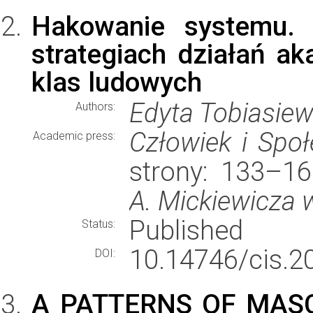
Hakowanie systemu. 
strategiach działań 
klas ludowych
Edyta Tobiasiew
Authors:
Człowiek i Spo
Academic press:
strony: 133–1
A. Mickiewicza 
Published
Status:
10.14746/cis.2
DOI:
A PATTERNS OF MASC