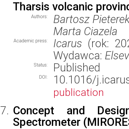
Tharsis volcanic provi
Bartosz Pieterek
Authors:
Marta Ciazela
Icarus
(rok: 202
Academic press:
Wydawca:
Elsev
Published
Status:
10.1016/j.ica
DOI:
publication
Concept and Desig
Spectrometer (MIRORE