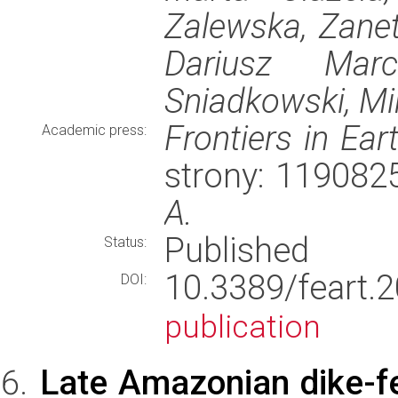
Zalewska, Zanet
Dariusz Marc
Sniadkowski, Mi
Frontiers in Ear
Academic press:
strony: 119082
A.
Published
Status:
10.3389/fear
DOI:
publication
Late Amazonian dike-fe