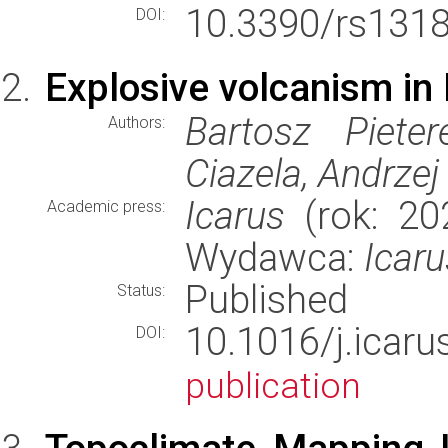
10.3390/rs131
DOI:
Explosive volcanism in
Bartosz Piete
Authors:
Ciazela, Andrze
Icarus
(rok: 202
Academic press:
Wydawca:
Icaru
Published
Status:
10.1016/j.ica
DOI:
publication