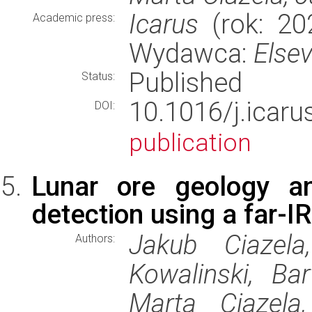
Icarus
(rok: 202
Academic press:
Wydawca:
Elsev
Published
Status:
10.1016/j.ica
DOI:
publication
Lunar ore geology an
detection using a far-I
Jakub Ciazela
Authors:
Kowalinski, Bar
Marta Ciazela,