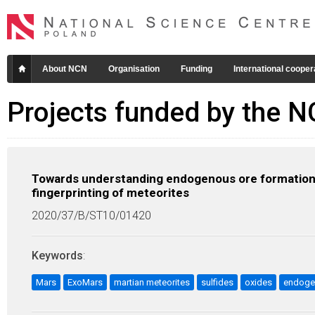
About NCN
Organisation
Funding
International cooper
Projects funded by the 
Towards understanding endogenous ore formation
fingerprinting of meteorites
2020/37/B/ST10/01420
Keywords
:
Mars
ExoMars
martian meteorites
sulfides
oxides
endoge