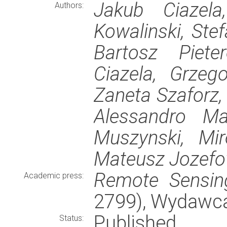
Jakub Ciazela
Authors:
Kowalinski, Stef
Bartosz Piet
Ciazela, Grzego
Zaneta Szaforz,
Alessandro Mat
Muszynski, Mi
Mateusz Jozefow
Remote Sensin
Academic press:
2799), Wydawc
Published
Status: