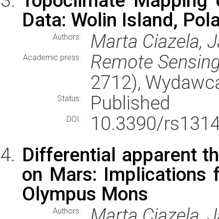
Topoclimate Mapping 
Data: Wolin Island, Pol
Marta Ciazela, 
Authors:
Remote Sensin
Academic press:
2712), Wydawc
Published
Status:
10.3390/rs131
DOI:
Differential apparent th
on Mars: Implications 
Olympus Mons
Marta Ciazela, J
Authors: