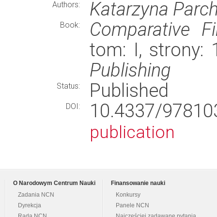
Katarzyna Parc
Authors:
Comparative Fi
Book:
tom: I, strony
Publishing
Published
Status:
10.4337/978
DOI:
publication
O Narodowym Centrum Nauki
Finansowanie nauki
Zadania NCN
Konkursy
Dyrekcja
Panele NCN
Rada NCN
Najczęściej zadawane pytania