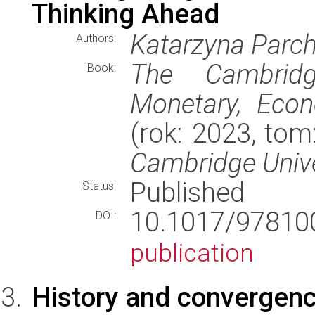
Thinking Ahead
Katarzyna Parc
Authors:
The Cambrid
Book:
Monetary, Econ
(rok: 2023, tom
Cambridge Unive
Published
Status:
10.1017/978
DOI:
publication
History and convergence