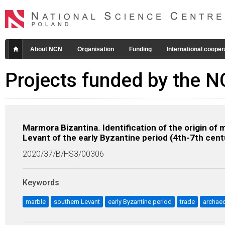
About NCN
Organisation
Funding
International cooper
Projects funded by the 
Marmora Bizantina. Identification of the origin of 
Levant of the early Byzantine period (4th-7th cent
2020/37/B/HS3/00306
Keywords
:
marble
southern Levant
early Byzantine period
trade
archae