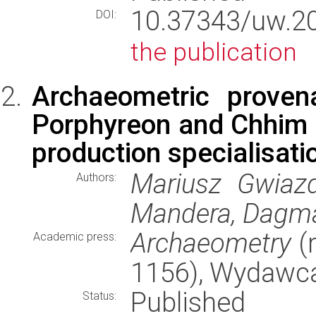
10.37343/uw.2
DOI:
the publication
Archaeometric proven
Porphyreon and Chhim 
production specialisati
Mariusz Gwiazd
Authors:
Mandera, Dagma
Archaeometry
(r
Academic press:
1156), Wydawc
Published
Status: