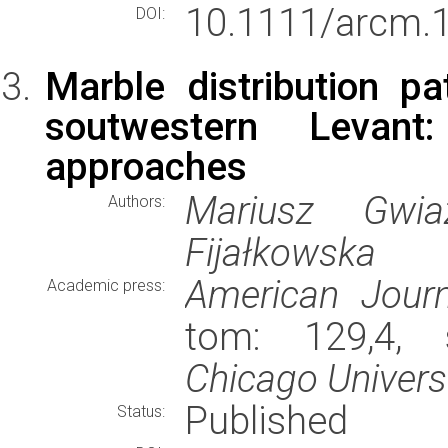
10.1111/arcm.
DOI:
Marble distribution pa
soutwestern Levant:
approaches
Mariusz Gwia
Authors:
Fijałkowska
American Journ
Academic press:
tom: 129,4, 
Chicago Univers
Published
Status: