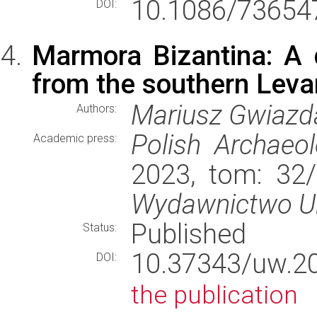
10.1086/73654
DOI:
Marmora Bizantina: A d
from the southern Leva
Mariusz Gwiazd
Authors:
Polish Archaeo
Academic press:
2023, tom: 32/
Wydawnictwo Un
Published
Status:
10.37343/uw.2
DOI:
the publication