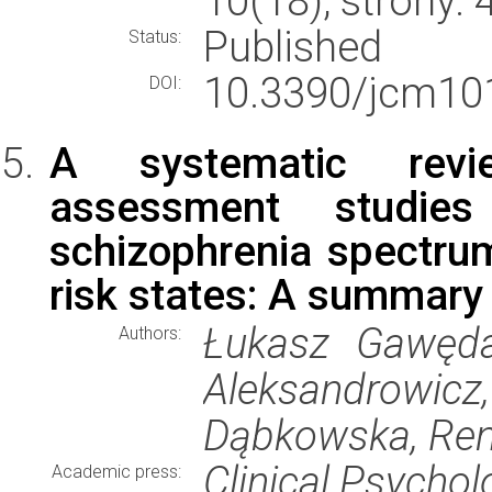
10(18), strony:
Published
Status:
10.3390/jcm10
DOI:
A systematic revi
assessment studie
schizophrenia spectrum
risk states: A summary 
Łukasz Gawęda
Authors:
Aleksandrowicz,
Dąbkowska, Ren
Clinical Psycho
Academic press: