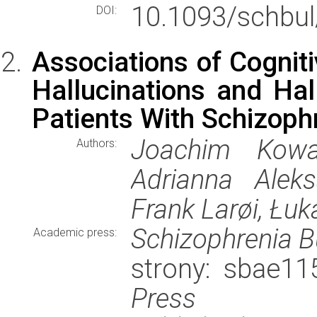
10.1093/schbul
DOI:
Associations of Cognit
Hallucinations and Hal
Patients With Schizoph
Joachim Kowal
Authors:
Adrianna Aleks
Frank Larøi, Łu
Schizophrenia Bu
Academic press:
strony: sbae1
Press