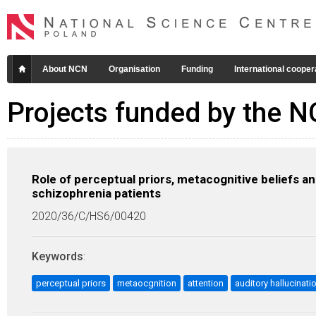
About NCN
Organisation
Funding
International cooper
Projects funded by the 
Role of perceptual priors, metacognitive beliefs an
schizophrenia patients
2020/36/C/HS6/00420
Keywords
:
perceptual priors
metaocgnition
attention
auditory hallucinati