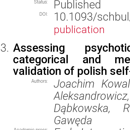
Published
Status:
10.1093/sch
DOI:
publication
Assessing psychoti
categorical and me
validation of polish se
Joachim Kowals
Authors:
Aleksandrowicz,
Dąbkowska, R
Gawęda
Academic press: