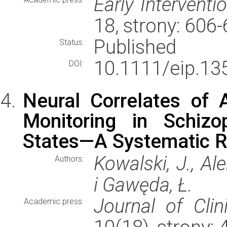
Early Interventi
18, strony: 606
Published
Status:
10.1111/eip.13
DOI:
Neural Correlates of 
Monitoring in Schizo
States—A Systematic R
Kowalski, J., A
Authors:
i Gawęda, Ł.
Journal of Clin
Academic press: