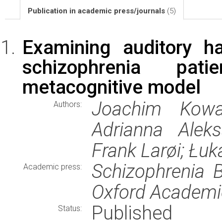
Publication in academic press/journals
(5)
Examining auditory ha
schizophrenia pa
metacognitive model
Joachim Kowal
Authors:
Adrianna Aleks
Frank Larøi; Łu
Schizophrenia B
Academic press:
Oxford Academi
Published
Status: