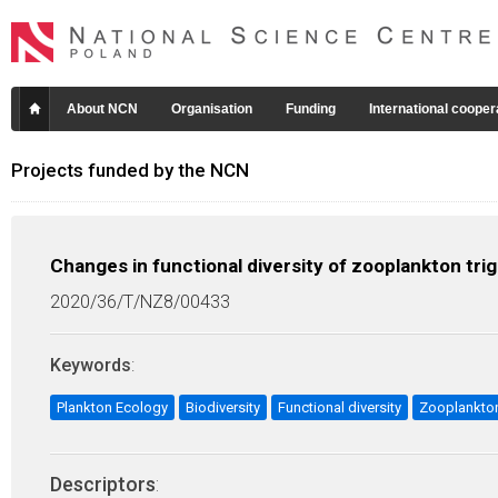
About NCN
Organisation
Funding
International cooper
Projects funded by the NCN
Changes in functional diversity of zooplankton tr
2020/36/T/NZ8/00433
Keywords
:
Plankton Ecology
Biodiversity
Functional diversity
Zooplankto
Descriptors
: